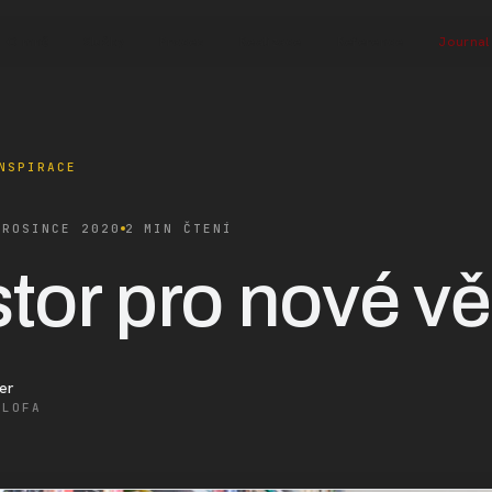
O mně
Služby
Proces
Realizace
Reference
Journal
NSPIRACE
PROSINCE 2020
2 MIN ČTENÍ
tor pro nové vě
er
ALOFA