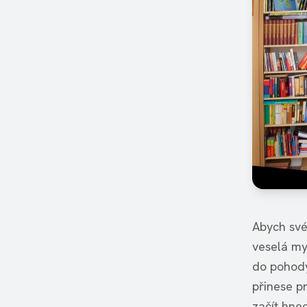
Abych své
veselá mys
do pohody
přinese pr
začít hned