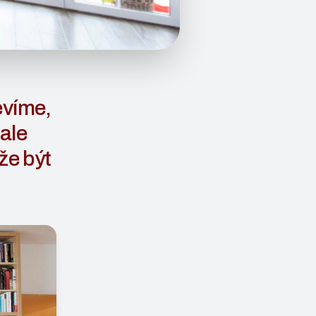
evíme,
ale
že být