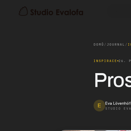
Domů
DOMŮ
/
JOURNAL
/
I
INSPIRACE
26. 
Pros
Eva Lövenhöf
E
STUDIO EV