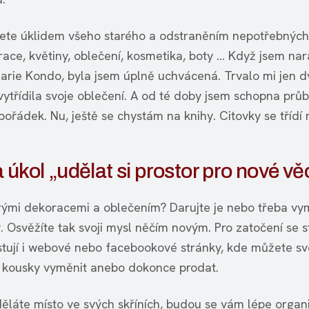
ete úklidem všeho starého a odstraněním nepotřebných 
race, květiny, oblečení, kosmetika, boty … Když jsem nar
rie Kondo, byla jsem úplně uchvácená. Trvalo mi jen d
vytřídila svoje oblečení. A od té doby jsem schopna prů
ořádek. Nu, ještě se chystám na knihy. Citovky se třídí 
 úkol „udělat si prostor pro nové vě
rými dekoracemi a oblečením? Darujte je nebo třeba vy
 Osvěžíte tak svoji mysl něčím novým. Pro zatočení se s
stují i webové nebo facebookové stránky, kde můžete sv
kousky vyměnit anebo dokonce prodat.
děláte místo ve svých skříních, budou se vám lépe organ