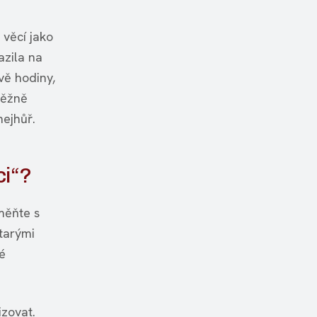
věcí jako
azila na
vě hodiny,
běžně
nejhůř.
ci“?
měňte s
tarými
é
izovat.