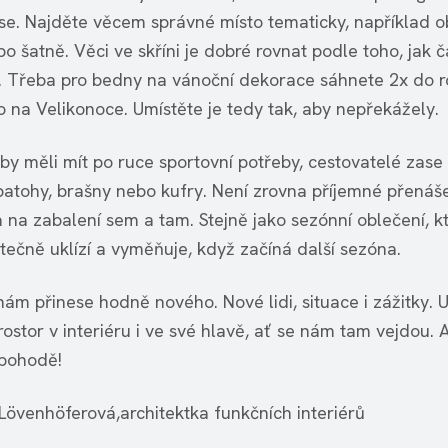
e se. Najděte věcem správné místo tematicky, například o
bo šatně. Věci ve skříni je dobré rovnat podle toho, jak č
. Třeba pro bedny na vánoční dekorace sáhnete 2x do r
o na Velikonoce. Umístěte je tedy tak, aby nepřekážely.
 by měli mít po ruce sportovní potřeby, cestovatelé zase
batohy, brašny nebo kufry. Není zrovna příjemné přenáš
 na zabalení sem a tam. Stejně jako sezónní oblečení, k
tečně uklízí a vyměňuje, když začíná další sezóna.
nám přinese hodně nového. Nové lidi, situace i zážitky.
rostor v interiéru i ve své hlavě, ať se nám tam vejdou. 
pohodě!
Lövenhöferová,architektka funkčních interiérů