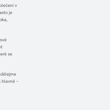
blečení v
asto je
oka,
 své
et
teré se
 Udělejme
A hlavně –