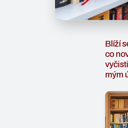
Blíží 
co nov
vyčist
mým ú