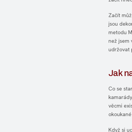
Začít můž
jsou deko
metodu Ma
než jsem 
udržovat p
Jak na
Co se sta
kamarády.
věcmi exi
okoukané 
Když si u