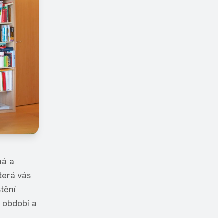
ná a
která vás
tění
í období a