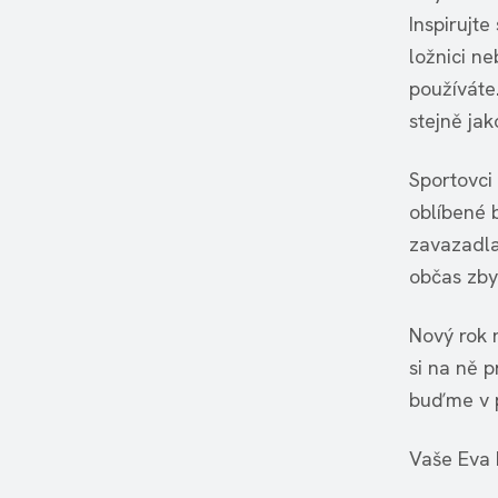
Inspirujt
ložnici ne
používáte
stejně jak
Sportovci
oblíbené 
zavazadla
občas zby
Nový rok 
si na ně p
buďme v 
Vaše Eva 