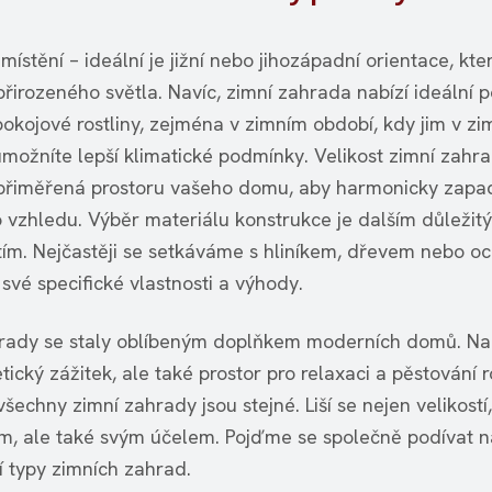
ístění – ideální je jižní nebo jihozápadní orientace, kter
přirozeného světla. Navíc, zimní zahrada nabízí ideální
pokojové rostliny, zejména v zimním období, kdy jim v zi
možníte lepší klimatické podmínky. Velikost zimní zahr
přiměřená prostoru vašeho domu, aby harmonicky zapa
 vzhledu. Výběr materiálu konstrukce je dalším důležit
ím. Nejčastěji se setkáváme s hliníkem, dřevem nebo oc
své specifické vlastnosti a výhody.
rady se staly oblíbeným doplňkem moderních domů. Nab
tický zážitek, ale také prostor pro relaxaci a pěstování ro
šechny zimní zahrady jsou stejné. Liší se nejen velikostí,
m, ale také svým účelem. Pojďme se společně podívat n
í typy zimních zahrad.