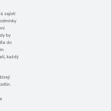
á zajistí
 podmínky
mní
ady by
dla do
ým
elí, každý
ízejí
stlin.
a