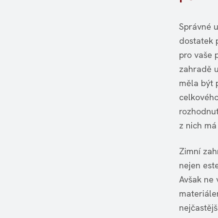
Správné um
dostatek 
pro vaše 
zahradě u
měla být 
celkového
rozhodnut
z nich má 
Zimní zah
nejen este
Avšak ne v
materiále
nejčastějš