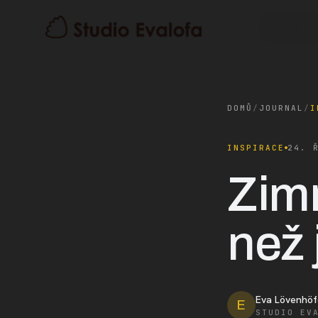
Domů
DOMŮ
/
JOURNAL
/
I
INSPIRACE
24. 
Zimn
než 
Eva Lövenhöf
E
STUDIO EV