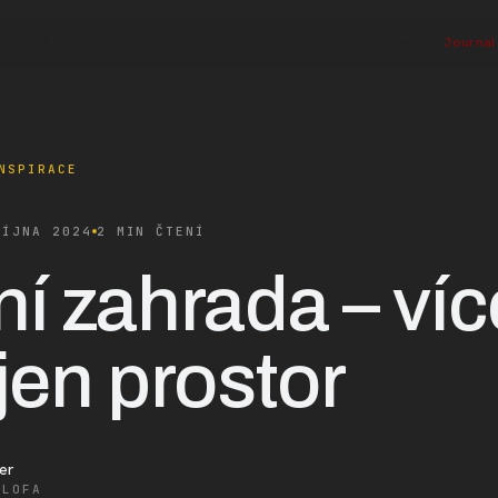
O mně
Služby
Proces
Realizace
Reference
Journal
NSPIRACE
ŘÍJNA 2024
2 MIN ČTENÍ
í zahrada – víc
jen prostor
er
ALOFA