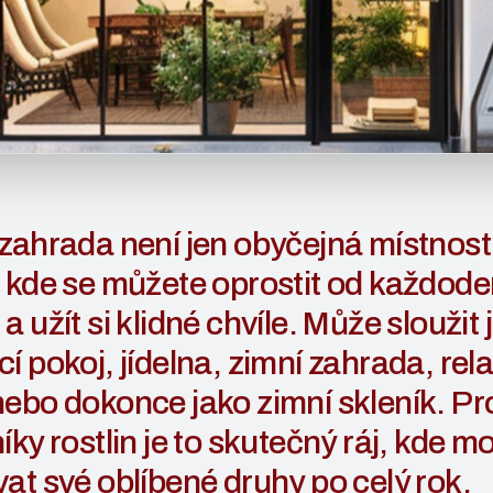
zahrada není jen obyčejná místnost.
 kde se můžete oprostit od každod
a užít si klidné chvíle. Může sloužit 
í pokoj, jídelna, zimní zahrada, rel
ebo dokonce jako zimní skleník. Pr
íky rostlin je to skutečný ráj, kde 
at své oblíbené druhy po celý rok.