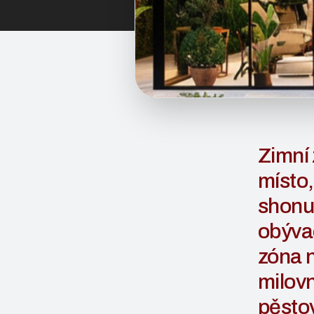
Zimní 
místo,
shonu 
obývac
zóna n
milovn
pěstov