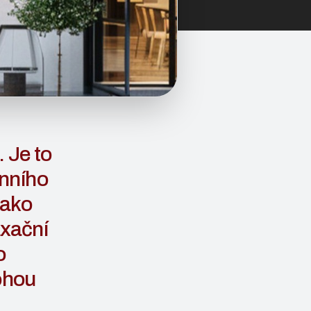
 Je to
enního
jako
axační
o
mohou