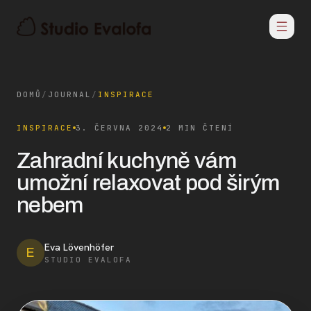
DOMŮ
/
JOURNAL
/
INSPIRACE
INSPIRACE
3. ČERVNA 2024
2 MIN ČTENÍ
Zahradní kuchyně vám
umožní relaxovat pod širým
nebem
Eva Lövenhöfer
E
STUDIO EVALOFA