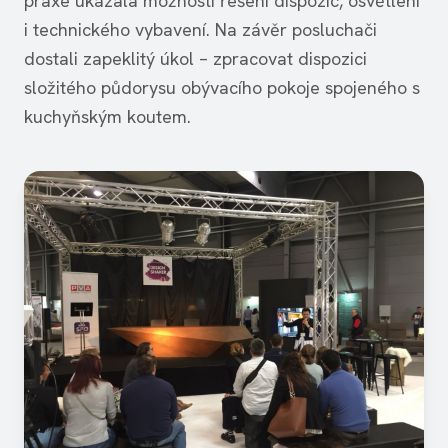
praxe ukázala možnosti řešení dispozic, osvětlení
i technického vybavení. Na závěr posluchači
dostali zapeklitý úkol – zpracovat dispozici
složitého půdorysu obývacího pokoje spojeného s
kuchyňským koutem.