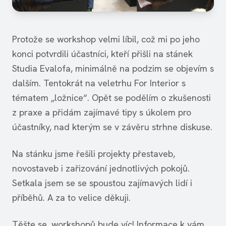
Protože se workshop velmi líbil, což mi po jeho
konci potvrdili účastníci, kteří přišli na stánek
Studia Evalofa, minimálně na podzim se objevím s
dalším. Tentokrát na veletrhu For Interior s
tématem „ložnice“. Opět se podělím o zkušenosti
z praxe a přidám zajímavé tipy s úkolem pro
účastníky, nad kterým se v závěru strhne diskuse.
Na stánku jsme řešili projekty přestaveb,
novostaveb i zařizování jednotlivých pokojů.
Setkala jsem se se spoustou zajímavých lidí i
příběhů. A za to velice děkuji.
Těšte se, workshopů bude víc! Informace k vám