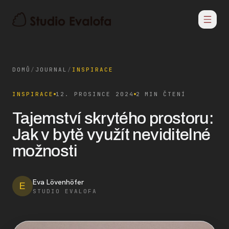
DOMŮ
/
JOURNAL
/
INSPIRACE
INSPIRACE
12. PROSINCE 2024
2 MIN ČTENÍ
Tajemství skrytého prostoru:
Jak v bytě využít neviditelné
možnosti
Eva Lövenhöfer
E
STUDIO EVALOFA