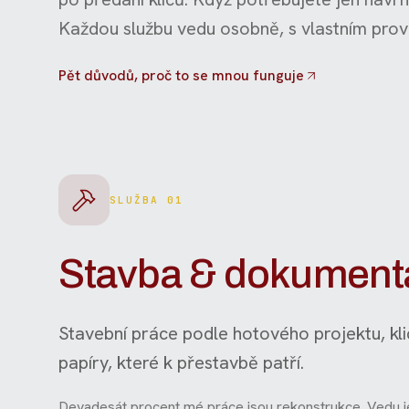
Každou službu vedu osobně, s vlastním pr
Pět důvodů, proč to se mnou funguje
SLUŽBA 01
Stavba & dokument
Stavební práce podle hotového projektu, kli
papíry, které k přestavbě patří.
Devadesát procent mé práce jsou rekonstrukce. Vedu je