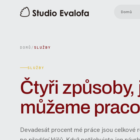
Domů
DOMŮ
/
SLUŽBY
SLUŽBY
Čtyři způsoby, 
můžeme praco
Devadesát procent mé práce jsou celkové r
po předání klíčů. Když potřebujete jen návr