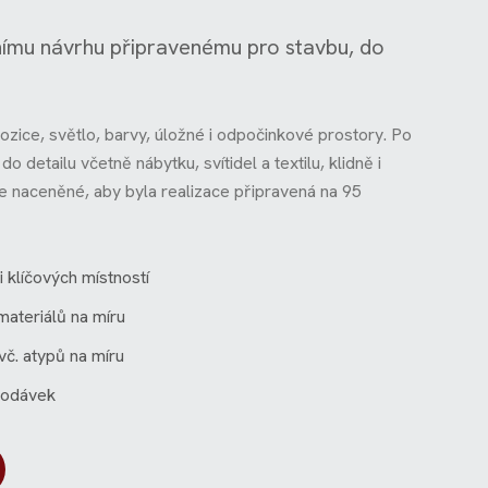
nímu návrhu připravenému pro stavbu, do
pozice, světlo, barvy, úložné i odpočinkové prostory. Po
o detailu včetně nábytku, svítidel a textilu, klidně i
e naceněné, aby byla realizace připravená na 95
 klíčových místností
materiálů na míru
vč. atypů na míru
dodávek