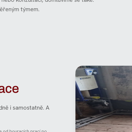
ověřeným týmem.
ace
dně i samostatně. A
 od bouracích prací po