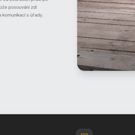
otože posouvání zdí
a komunikaci s úřady.