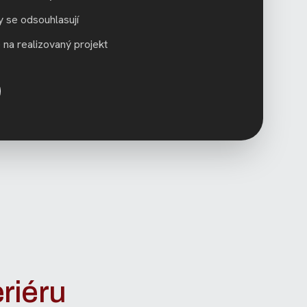
 se odsouhlasují
 na realizovaný projekt
riéru