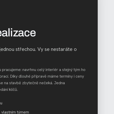
ealizace
jednou střechou. Vy se nestaráte o
u pracujeme: navrhnu celý interiér a stejný tým ho
 prací. Díky dlouhé přípravě máme termíny i ceny
e na stavbě zbytečně nečeká. Jedna
ání klíčů.
lu
 vlastním týmem