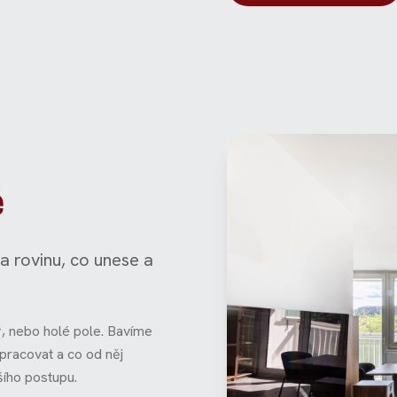
ě
a rovinu, co unese a
ář, nebo holé pole. Bavíme
pracovat a co od něj
ího postupu.