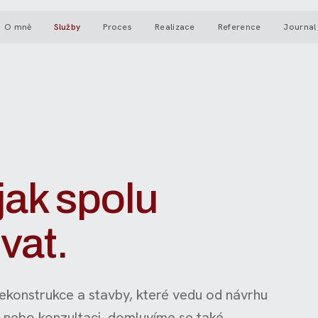
O mně
Služby
Proces
Realizace
Reference
Journal
jak spolu
vat.
ekonstrukce a stavby, které vedu od návrhu
h nebo konzultaci, domluvíme se také.