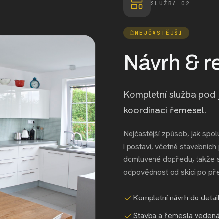
SLUŽBA 02
NEJČASTĚJŠÍ
Návrh & r
Kompletní služba pod 
koordinaci řemesel.
Nejčastější způsob, jak spol
i postaví, včetně stavebních
domluvené dopředu, takže s
odpovědnost od skici po před
Kompletní návrh do detai
Stavba a řemesla vedená