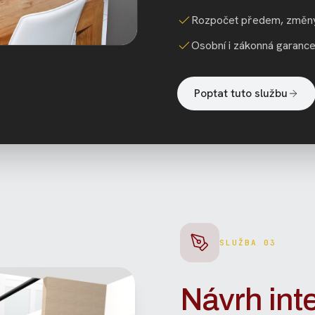
Rozpočet předem, změny
Osobní i zákonná garance
Poptat tuto službu
SLUŽBA 03
Návrh inte