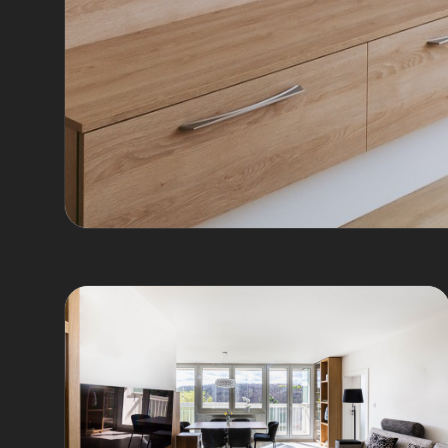
Byt Prosek
Volná ruka a úplně nová dispozice: z kuchy
krásná předsíň. Sedačka na míru dělá prost
Praha 9
Panelový byt
Nová dispozice