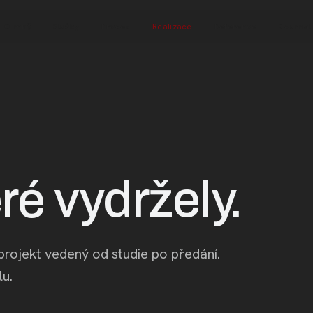
O mně
Služby
Proces
Realizace
Reference
Journal
ré vydržely.
 projekt vedený od studie po předání.
lu.