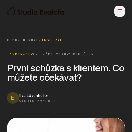
DOMŮ
/
JOURNAL
/
INSPIRACE
INSPIRACE
23. ZÁŘÍ 2020
2 MIN ČTENÍ
První schůzka s klientem. Co
můžete očekávat?
Eva Lövenhöfer
E
STUDIO EVALOFA