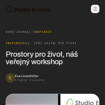
DOMŮ
/
JOURNAL
/
INSPIRACE
INSPIRACE
16. ZÁŘÍ 2019
2 MIN ČTENÍ
Prostory pro život, náš
veřejný workshop
Eva Lövenhöfer
E
STUDIO EVALOFA