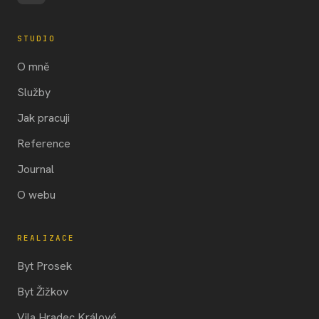
STUDIO
O mně
Služby
Jak pracuji
Reference
Journal
O webu
REALIZACE
Byt Prosek
Byt Žižkov
Vila Hradec Králové