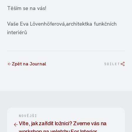
Těším se na vás!
Vaše Eva Lövenhöferová,architektka funkčních
interiérů
Zpět na Journal
SDÍLET
NOVĚJŠÍ
Víte, jak zařídit ložnici? Zveme vás na
workshop na veletrhu For Interior