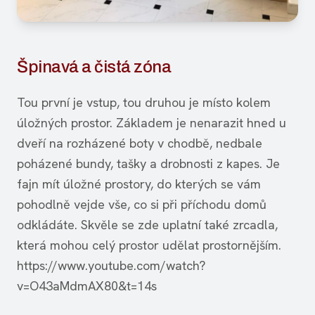
Špinavá a čistá zóna
Tou první je vstup, tou druhou je místo kolem
úložných prostor. Základem je nenarazit hned u
dveří na rozházené boty v chodbě, nedbale
poházené bundy, tašky a drobnosti z kapes. Je
fajn mít úložné prostory, do kterých se vám
pohodlně vejde vše, co si při příchodu domů
odkládáte. Skvěle se zde uplatní také zrcadla,
která mohou celý prostor udělat prostornějším.
https://www.youtube.com/watch?
v=O43aMdmAX80&t=14s