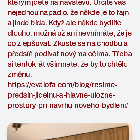
kterým jdete na návštěvu. Určitě vás
nejednou napadlo, že někde je to fajn
a jinde bída. Když ale někde bydlíte
dlouho, možná už ani nevnímáte, že je
co zlepšovat. Zkuste se na chodbu a
předsíň podívat novýma očima. Třeba
si tentokrát všimnete, že by to chtělo
změnu.
https://evalofa.com/blog/resime-
predsin-jidelnu-a-hlavne-ulozne-
prostory-pri-navrhu-noveho-bydleni/