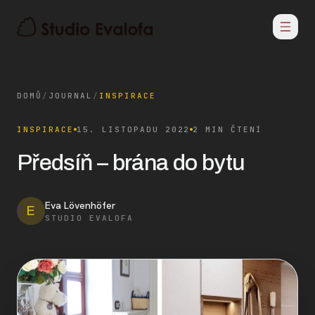
DOMŮ
/
JOURNAL
/
INSPIRACE
INSPIRACE
15. LISTOPADU 2022
2 MIN ČTENÍ
Předsíň – brána do bytu
Eva Lövenhöfer
E
STUDIO EVALOFA