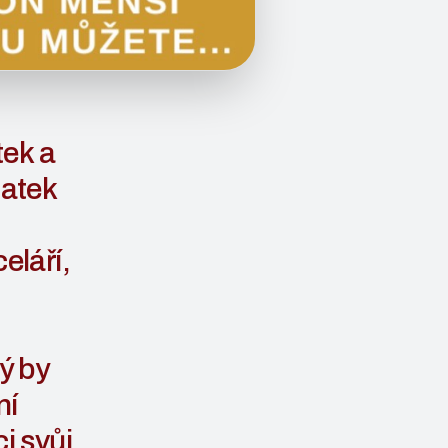
tek a
tatek
eláří,
ý by
ní
i svůj