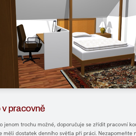
o v pracovně
to jenom trochu možné, doporučuje se zřídit pracovní ko
te měli dostatek denního světla při práci. Nezapomeňte n