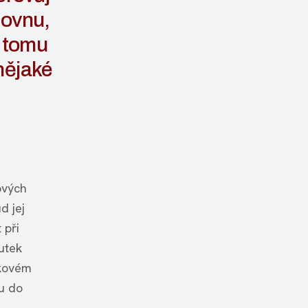
covnu,
k tomu
nějaké
ových
d jej
 při
utek
akovém
lu do