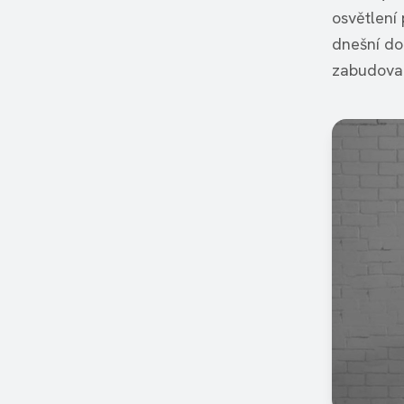
osvětlení
dnešní dob
zabudovan