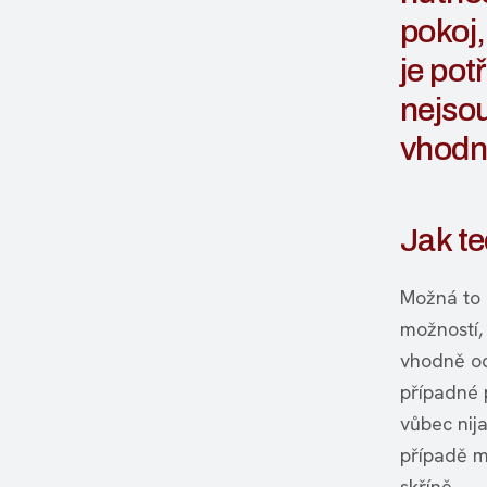
pokoj,
je pot
nejsou
vhodné
Jak te
Možná to 
možností, 
vhodně od
případné 
vůbec nij
případě m
skříně.