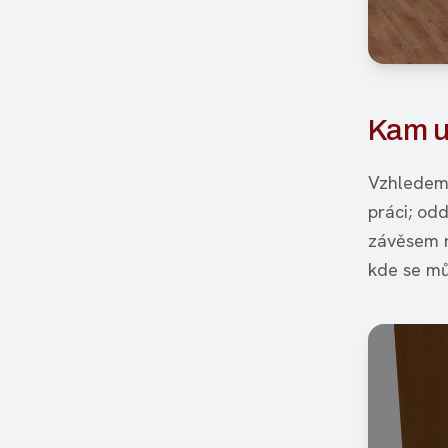
Kam um
Vzhledem 
práci; od
závěsem ne
kde se můž