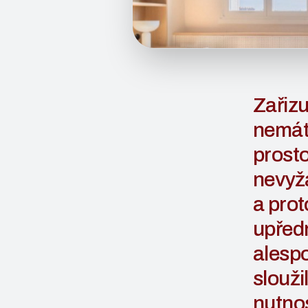
Zařizu
nemát
prosto
nevyža
a prot
upřed
alesp
slouži
nutnos