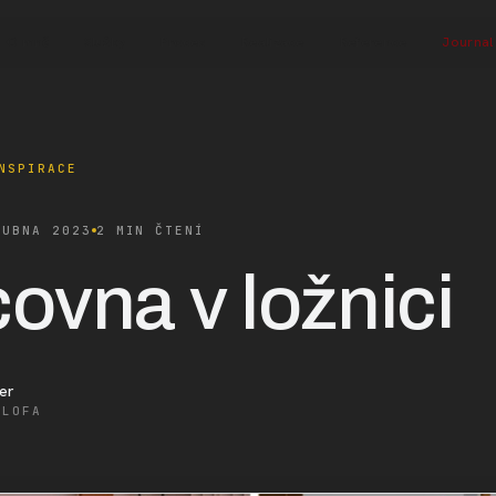
O mně
Služby
Proces
Realizace
Reference
Journal
NSPIRACE
DUBNA 2023
2 MIN ČTENÍ
ovna v ložnici
er
ALOFA