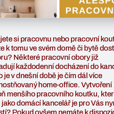
jete si pracovnu nebo pracovní kou
e k tomu ve svém domě či bytě dos
ru? Některé pracovní obory již
dují každodenní docházení do kanc
o je v dnešní době je čím dál více
nostňovaný home-office. Vytvoření
oň menšího pracovního koutku, kter
l jako domácí kancelář je pro Vás ny
tí? Pokud ovšem nemáte k dispozic