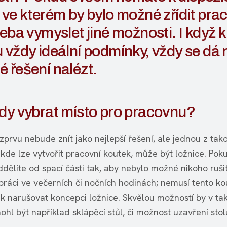
 ve kterém by bylo možné zřídit pra
řeba vymyslet jiné možnosti. I když 
 vždy ideální podmínky, vždy se dá 
 řešení nalézt.
dy vybrat místo pro pracovnu?
zprvu nebude znít jako nejlepší řešení, ale jednou z tak
kde lze vytvořit pracovní koutek, může být ložnice. Poku
dělíte od spací části tak, aby nebylo možné nikoho rušit
práci ve večerních či nočních hodinách; nemusí tento ko
ak narušovat koncepci ložnice. Skvělou možností by v t
ohl být například sklápěcí stůl, či možnost uzavření sto