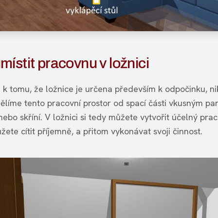
ístit pracovnu v ložnici
k tomu, že ložnice je určena především k odpočinku, nik
dělíme tento pracovní prostor od spací části vkusným p
bo skříní. V ložnici si tedy můžete vytvořit účelný prac
ete cítit příjemně, a přitom vykonávat svoji činnost.