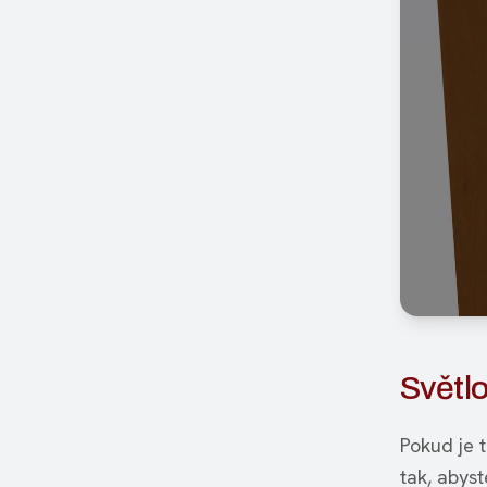
Světl
Pokud je 
tak, abys