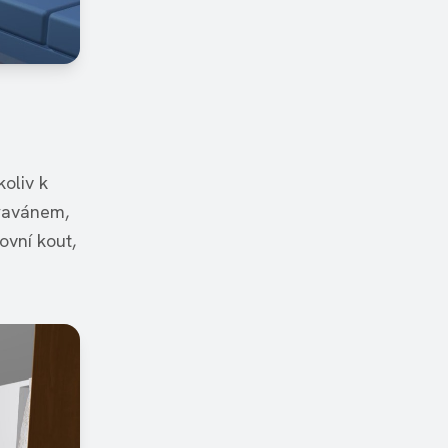
oliv k
aravánem,
ovní kout,