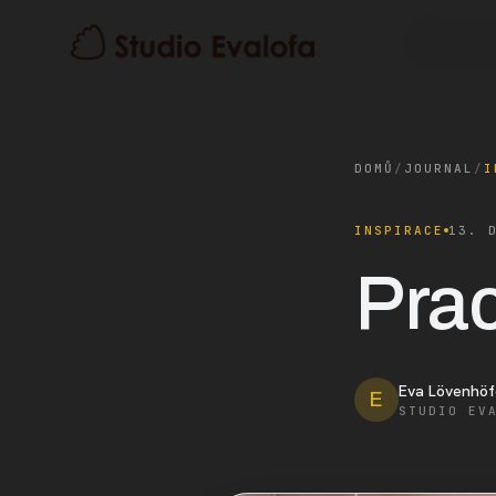
Domů
DOMŮ
/
JOURNAL
/
I
INSPIRACE
13. 
Prac
Eva Lövenhöf
E
STUDIO EV