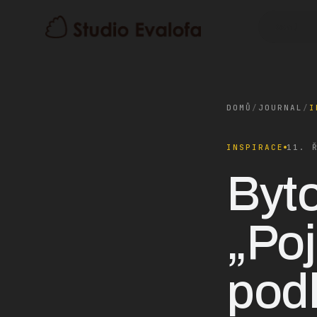
Domů
DOMŮ
/
JOURNAL
/
I
INSPIRACE
11. 
Byto
„Poj
podl