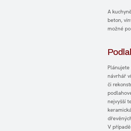
A kuchyně
beton, vin
možné pou
Podla
Plánujete
návrhář v
či rekons
podlahové
nejvyšší t
keramická
dřevěných
V případě