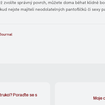
yž zvolíte správný povrch, můžete doma běhat klidně bo
ud nejste majiteli neodolatelných pantoflíčků či sexy p
Journal
trukci? Poraďte se s
Moje 