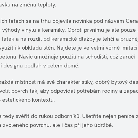
avku na změnu teploty.
ích letech se na trhu objevila novinka pod názvem Cera
 výhody vinylu a keramiky. Oproti prvnímu je ale pouze 
 látek a na rozdíl od keramické dlažby je lehčí a pružně
využít i k obkladu stěn. Najdete je ve velmi věrné imitaci
betonu. Navíc umožňuje použití na schodišti, což zaručí
í designu podlah v celém domě.
každá místnost má své charakteristiky, dobrý bytový de
volit povrch tak, aby odpovídal potřebám rodiny a zapa
 estetického kontextu.
e tedy svěřit do rukou odborníků. Ušetříte nejen peníze 
 zvoleného povrchu, ale i čas při jeho údržbě.