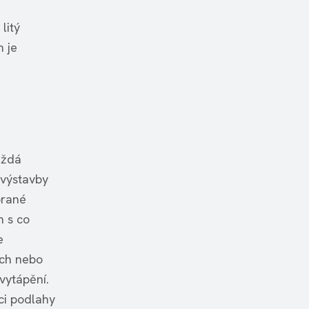
litý
m je
aždá
 výstavby
brané
h s co
e
ých nebo
vytápění.
ci podlahy