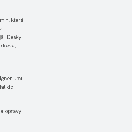
min, která
z
jší. Desky
 dřeva,
signér umí
dal do
za opravy