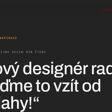
O mně
Služby
Proces
Realizace
Reference
Journal
NSPIRACE
ŘÍJNA 2021
3 MIN ČTENÍ
vý designér rad
ďme to vzít od
ahy!“