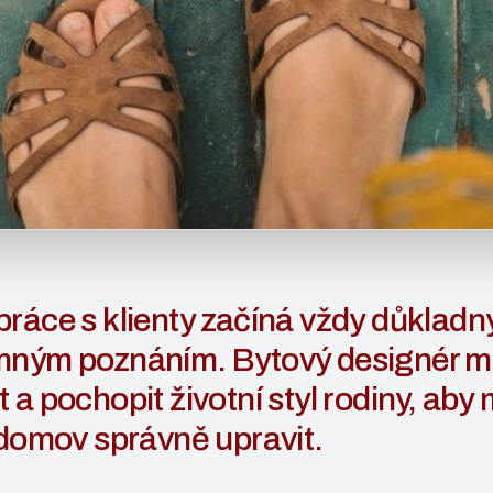
ráce s klienty začíná vždy důklad
mným poznáním. Bytový designér m
 a pochopit životní styl rodiny, aby
 domov správně upravit.