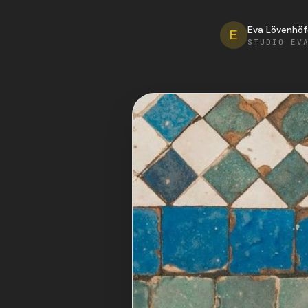
Eva Lövenhöf
E
STUDIO EV