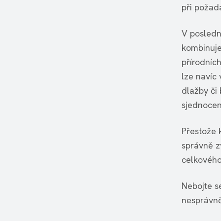
při požad
V posledn
kombinuje
přírodních
lze navíc 
dlažby či 
sjednocen
Přestože 
správně z
celkového
Nebojte s
nesprávně