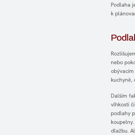
Podlaha je
k plánova
Podla
Rozlišuje
nebo poko
obývacím 
kuchyně, 
Dalším fa
vlhkosti č
podlahy p
koupelny.
dlažbu. A