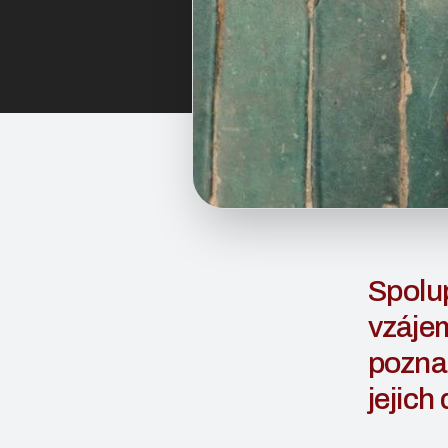
Spolup
vzáje
poznat
jejich