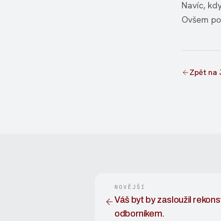
Navíc, kd
Ovšem pok
Zpět na 
NOVĚJŠÍ
Váš byt by zasloužil rekons
odborníkem.