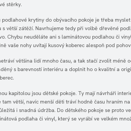
vé stěrky.
u podlahové krytiny do obývacího pokoje je třeba myslet 
u s větší zátěží. Navrhujeme tedy při volbě dřevěné podl
evo. Chybu neuděláte ani s laminátovou podlahou či viny
ě vaše nohy uvítají kusový koberec alespoň pod pohov
netráví většina lidí mnoho času, a tak stačí zvolit méně 
děný s barevností interiéru a doplnit ho o kvalitní a orig
berec.
u kapitolou jsou dětské pokoje. Ty mají návrháři interié
e tam větší, navíc menší děti tráví hodně času hraním na
důležitá i snadná údržba. Do dětského pokoje se proto ve
inátová podlaha či vinyl, který se vyrábí ve velkém množ