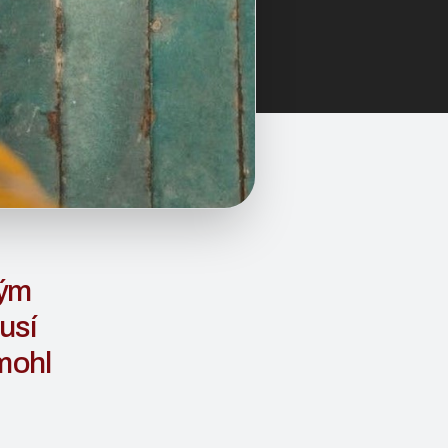
ným
usí
 mohl