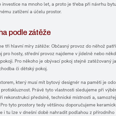
 investice na mnoho let, a proto je třeba při návrhu bytu
nému zatížení a účelu prostor.
ha podle zátěže
me tři hlavní míry zátěže: Občasný provoz do něhož patří
j pro hosty, střední provoz najdeme v jídelně nebo někd
pokoji. Pro někoho je obývací pokoj stejně zatěžovaný j
chodba či dětský pokoj.
ktorem, který musí mít bytový designér na paměti je odo
i protiskluznost. Právě tyto vlastnosti sledujeme při výbě
ři rekonstrukci předsíně, technické místnosti a, samozře
 Pro tyto prostory tedy většinou doporučujeme keramic
le i tu lze v dnešní době nahradit podlahou z přírodníh