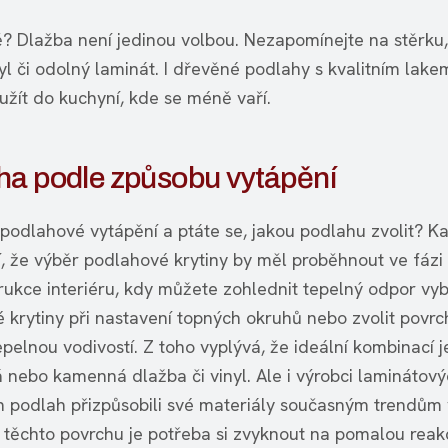
? Dlažba není jedinou volbou. Nezapomínejte na stěrku, 
yl či odolný laminát. I dřevěné podlahy s kvalitním lake
žít do kuchyní, kde se méně vaří.
ha podle způsobu vytápění
 podlahové vytápění a ptáte se, jakou podlahu zvolit? K
í, že výběr podlahové krytiny by měl proběhnout ve fázi
trukce interiéru, kdy můžete zohlednit tepelný odpor vy
 krytiny při nastavení topných okruhů nebo zvolit povrc
epelnou vodivostí. Z toho vyplývá, že ideální kombinací j
 nebo kamenná dlažba či vinyl. Ale i výrobci laminátov
 podlah přizpůsobili své materiály současným trendům 
 těchto povrchu je potřeba si zvyknout na pomalou reak