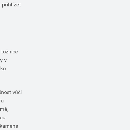
 přihlížet
 ložnice
y v
ako
lnost vůči
ru
jmě,
kou
o kamene