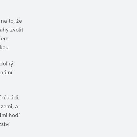
na to, že
ahy zvolit
lem.
kou.
odolný
inální
rů rádi.
 zemi, a
lmi hodí
ství