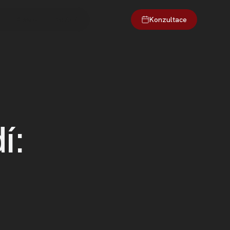
Konzultace
O webu
Kontakt
í: