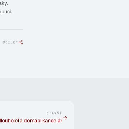
sky.
apučí.
SDÍLET
STARŠÍ
dlouholetá domácí kancelář