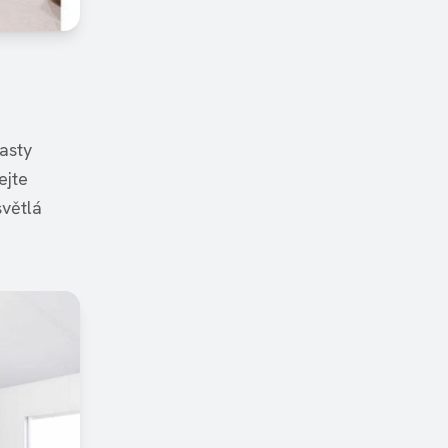
asty
ejte
světlá