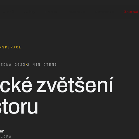
O mně
Služby
Proces
Realizace
Reference
Journal
NSPIRACE
LEDNA 2023
2 MIN ČTENÍ
cké zvětšení
toru
er
ALOFA