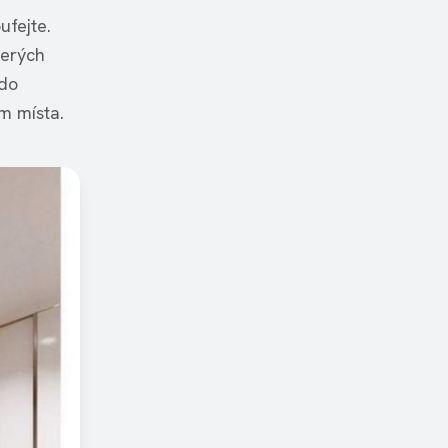
ufejte.
terých
 do
m místa.