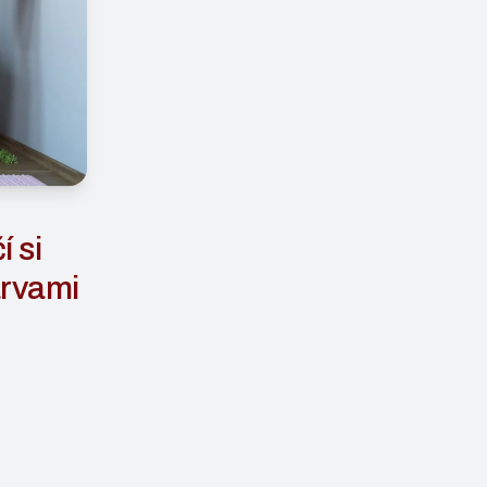
í si
arvami