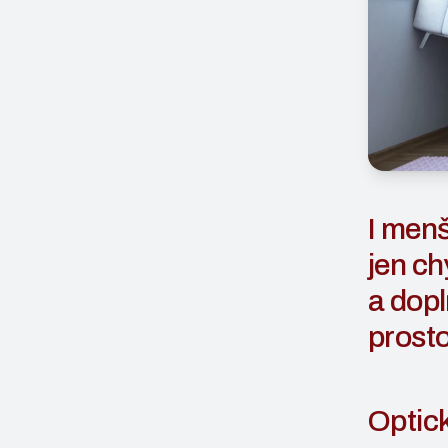
I menš
jen ch
a dopl
prost
Optick