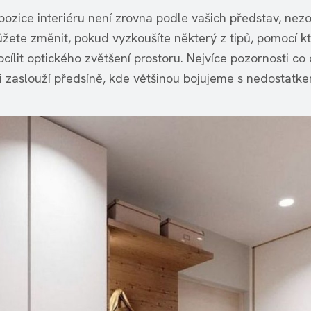
pozice interiéru není zrovna podle vašich představ, nezo
žete změnit, pokud vyzkoušíte některý z tipů, pomocí k
cílit optického zvětšení prostoru. Nejvíce pozornosti co
si zaslouží předsíně, kde většinou bojujeme s nedostatke