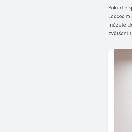
Pokud dis
Leccos mů
můžete do
zvětšení 