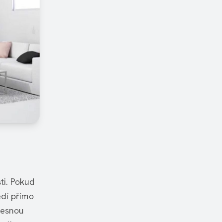
ti. Pokud
edí přímo
řesnou