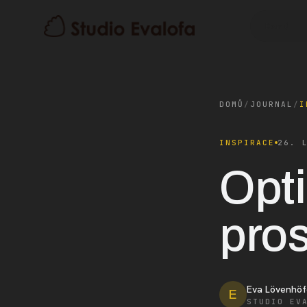
Domů
DOMŮ
/
JOURNAL
/
I
INSPIRACE
26. 
Opti
pros
Eva Lövenhöf
E
STUDIO EV