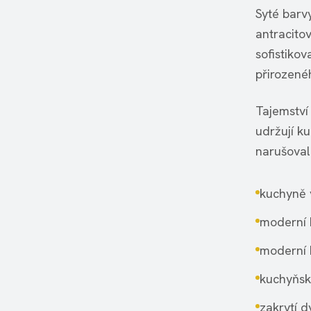
Syté barv
antracito
sofistiko
přirozené
Tajemství
udržují k
narušoval
kuchyně 
moderní 
moderní 
kuchyňsk
zakrytí d