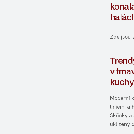
konala
halách
Zde jsou 
Trendy
v tma
kuchy
Moderní k
liniemi a 
Skříňky a 
uklizený 