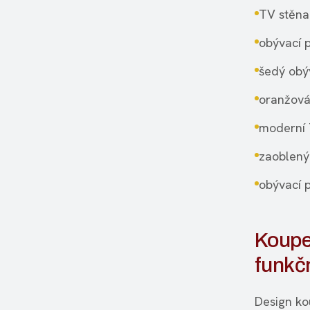
TV stěna
obývací 
šedý obý
oranžov
moderní 
zaoblený
obývací 
Koupe
funkčn
Design ko