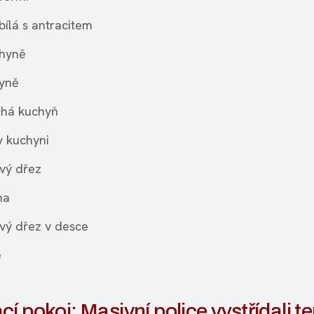
bílá s antracitem
hyně
hyně
há kuchyň
 kuchyni
vý dřez
na
ý dřez v desce
e
í pokoj: Masivní police vystřídali t