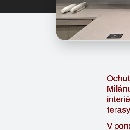
Ochut
Milánu
interi
terasy
V pond