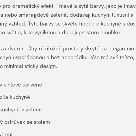
y pro dramatický efekt: Tmavé a syté barvy, jako je tma
vá nebo smaragdově zelená, dodávají kuchyni luxusní a
vaný vzhled. Tyto barvy se skvěle hodí pro kuchyně s do
ho světla, kde vyniknou a dodají prostoru hloubku.
 za dveřmi: Chytré úložné prostory skryté za elegantním
uchyň uspořádanou a bez nepořádku. Vše má své místo, 
o minimalistický design.
v cihlové červené
bílá kuchyně
kuchyně v zelené
ý ostrůvek se stolem
veřmi