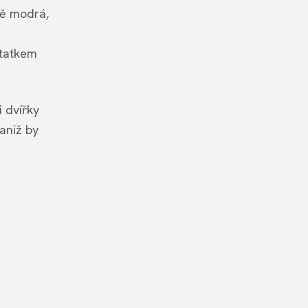
vě modrá,
statkem
i dvířky
aniž by