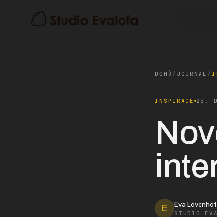
Domů
DOMŮ
/
JOURNAL
/
I
INSPIRACE
25. 
Nov
inte
Eva Lövenhöf
E
STUDIO EV