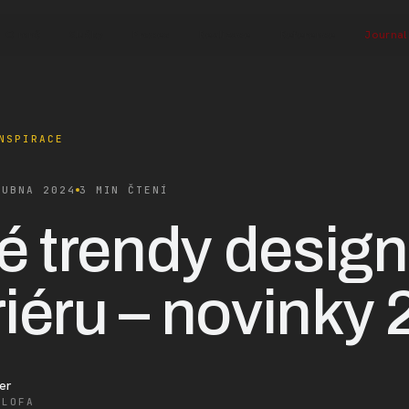
O mně
Služby
Proces
Realizace
Reference
Journal
NSPIRACE
DUBNA 2024
3 MIN ČTENÍ
é trendy desig
riéru – novinky
er
ALOFA