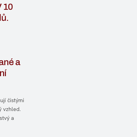
V 10
dů.
ané a
ní
jí čistými
ý vzhled.
stvý a