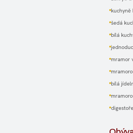
kuchyně 
šedá kuc
bílá kuc
jednoduc
mramor v
mramoro
bílá jídel
mramorov
digestoř
Obývac