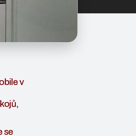
bile v
kojů,
e se