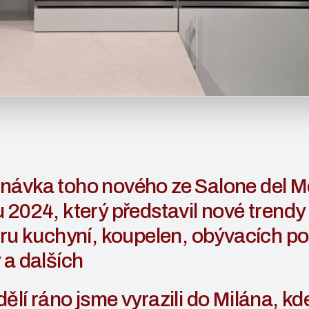
návka toho nového ze Salone del Mo
 2024, který představil nové trendy
éru kuchyní, koupelen, obývacích po
 a dalších
ělí ráno jsme vyrazili do Milána, kd