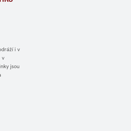
dráží i v
 v
inky jsou
a