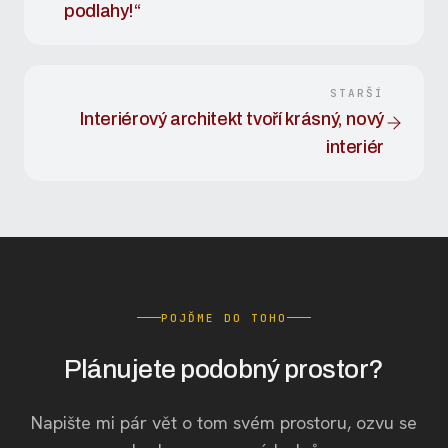
podlahy!“
STARŠÍ
Interiérový architekt tvoří krásný, nový
interiér
POJĎME DO TOHO
Plánujete podobný prostor?
Napište mi pár vět o tom svém prostoru, ozvu se