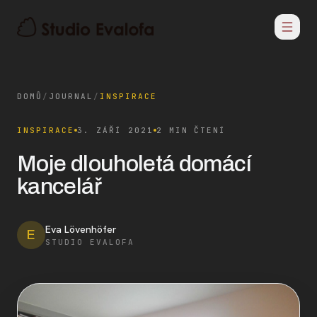
DOMŮ
/
JOURNAL
/
INSPIRACE
INSPIRACE
3. ZÁŘÍ 2021
2 MIN ČTENÍ
Moje dlouholetá domácí
kancelář
Eva Lövenhöfer
E
STUDIO EVALOFA