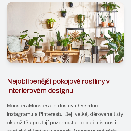
Nejoblíbenější pokojové rostliny v
interiérovém designu
MonsteraMonstera je doslova hvězdou
Instagramu a Pinterestu. Její velké, děrované listy
okamžitě upoutají pozornost a dodají místnosti
exotický skleníkový nádech. Monstera má ráda