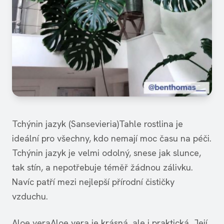
Tchýnin jazyk (Sansevieria)Tahle rostlina je
ideální pro všechny, kdo nemají moc času na péči.
Tchýnin jazyk je velmi odolný, snese jak slunce,
tak stín, a nepotřebuje téměř žádnou zálivku.
Navíc patří mezi nejlepší přírodní čističky
vzduchu.
Aloe veraAloe vera je krásná, ale i praktická. Její