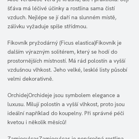
šťáva má léčivé účinky a rostlina sama čistí
vzduch. Nejlépe se jí daří na slunném místě,
zálivku vyžaduje spíše střídmou.
Fíkovník pryžodárný (Ficus elastica)Fíkovník je
dalším výrazným solitérem, který se hodí do
prostornějších místností. Má rád polostín a vyšší
vzdušnou vlhkost. Jeho velké, lesklé listy působí
velmi dekorativně.
OrchidejOrchideje jsou symbolem elegance a
luxusu. Milují polostín a vyšší vlhkost, proto jsou
ideální například do koupelny. Při správné péči
kvetou i několik měsíců!
ZamioculcasZamioculcas je nenáročná rostlina,