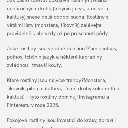
Jak často zalévat pokojové rostliny?Většina
nenáročných druhů (tchýnin jazyk, aloe vera,
kaktusy) snese delší období sucha. Rostliny s
většími listy (monstera, fíkovník) zalévejte
pravidelněji, ale vždy až po proschnutí půdy.
Jaké rostliny jsou vhodné do stínu?Zamioculcas,
pothos, tchýnin jazyk a některé kapradiny
zvládnou i tmavší kouty.
Které rostliny jsou nejvíce trendy?Monstera,
fíkovník, pilea, calathea, různé druhy sukulentů a
kaktusů – tyto rostliny dominují Instagramu a
Pinterestu v roce 2025.
Pokojové rostliny jsou investicí do krásy, zdraví i