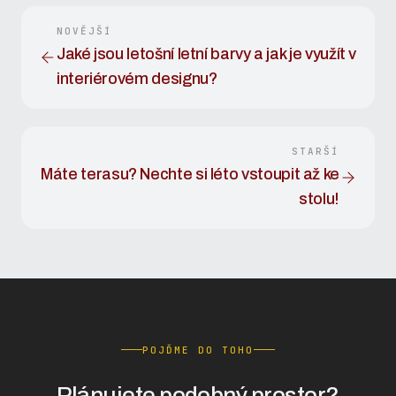
NOVĚJŠÍ
Jaké jsou letošní letní barvy a jak je využít v
interiérovém designu?
STARŠÍ
Máte terasu? Nechte si léto vstoupit až ke
stolu!
POJĎME DO TOHO
Plánujete podobný prostor?