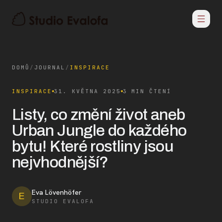
DOMŮ
/
JOURNAL
/
INSPIRACE
INSPIRACE
31. KVĚTNA 2025
3 MIN ČTENÍ
Listy, co změní život aneb
Urban Jungle do každého
bytu! Které rostliny jsou
nejvhodnější?
Eva Lövenhöfer
E
STUDIO EVALOFA