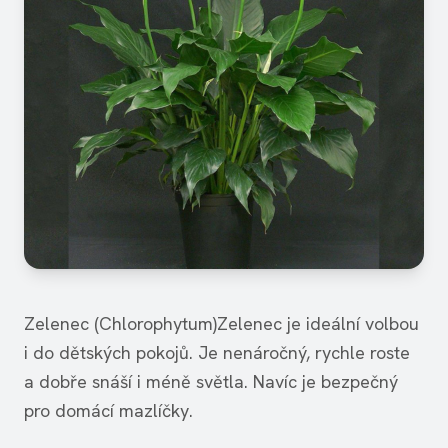
Zelenec (Chlorophytum)Zelenec je ideální volbou
i do dětských pokojů. Je nenáročný, rychle roste
a dobře snáší i méně světla. Navíc je bezpečný
pro domácí mazlíčky.