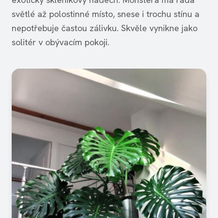
světlé až polostinné místo, snese i trochu stínu a
nepotřebuje častou zálivku. Skvěle vynikne jako
solitér v obývacím pokoji.