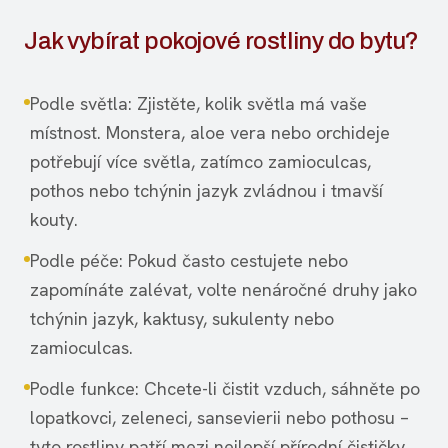
Jak vybírat pokojové rostliny do bytu?
Podle světla: Zjistěte, kolik světla má vaše
místnost. Monstera, aloe vera nebo orchideje
potřebují více světla, zatímco zamioculcas,
pothos nebo tchýnin jazyk zvládnou i tmavší
kouty.
Podle péče: Pokud často cestujete nebo
zapomínáte zalévat, volte nenáročné druhy jako
tchýnin jazyk, kaktusy, sukulenty nebo
zamioculcas.
Podle funkce: Chcete-li čistit vzduch, sáhněte po
lopatkovci, zeleneci, sansevierii nebo pothosu –
tyto rostliny patří mezi nejlepší přírodní čističky