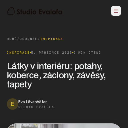
DOMŮ
/
JOURNAL
/
INSPIRACE
INSPIRACE
5. PROSINCE 2023
2 MIN ČTENÍ
Látky v interiéru: potahy,
koberce, záclony, závěsy,
tapety
Eva Lövenhöfer
E
STUDIO EVALOFA