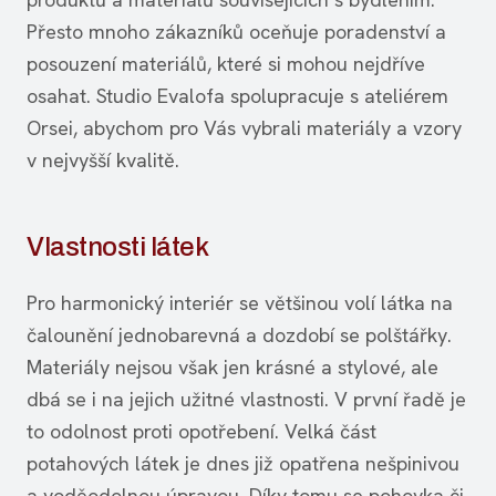
Přesto mnoho zákazníků oceňuje poradenství a
posouzení materiálů, které si mohou nejdříve
osahat. Studio Evalofa spolupracuje s ateliérem
Orsei, abychom pro Vás vybrali materiály a vzory
v nejvyšší kvalitě.
Vlastnosti látek
Pro harmonický interiér se většinou volí látka na
čalounění jednobarevná a dozdobí se polštářky.
Materiály nejsou však jen krásné a stylové, ale
dbá se i na jejich užitné vlastnosti. V první řadě je
to odolnost proti opotřebení. Velká část
potahových látek je dnes již opatřena nešpinivou
a voděodolnou úpravou. Díky tomu se pohovka či