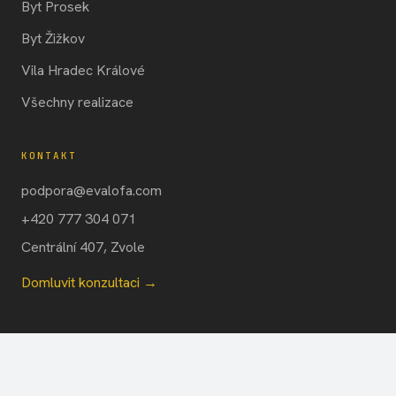
Byt Prosek
Byt Žižkov
Vila Hradec Králové
Všechny realizace
KONTAKT
podpora@evalofa.com
+420 777 304 071
Centrální 407, Zvole
Domluvit konzultaci →
© 2026 STUDIO EVALOFA · IČO 66046190
OCHRANA
WEB POSTAVIL TRANSFORMUJ.AI ·
COOKIES