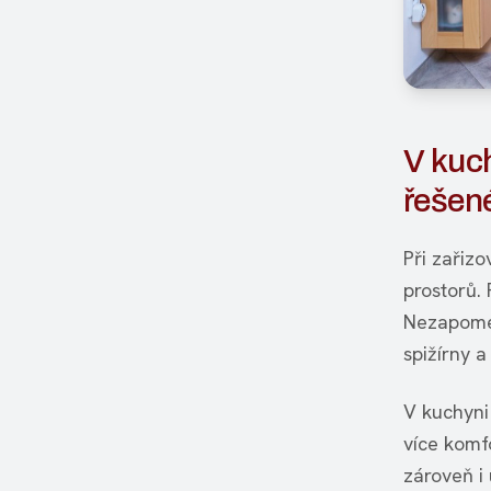
V kuch
řešené
Při zařiz
prostorů. 
Nezapomeň
spižírny 
V kuchyni
více komf
zároveň i 