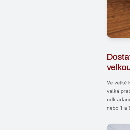
Dostat
velko
Ve velké 
velká pra
odkládání
nebo 1 a 