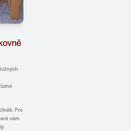
ikovně
úložných
různé
říněk. Pro
které vám
ji