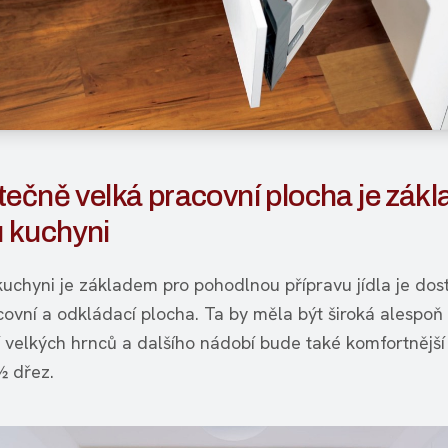
ečně velká pracovní plocha je zákl
u kuchyni
kuchyni je základem pro pohodlnou přípravu jídla je dos
covní a odkládací plocha. Ta by měla být široká alespoň
 velkých hrnců a dalšího nádobí bude také komfortnější 
½ dřez.