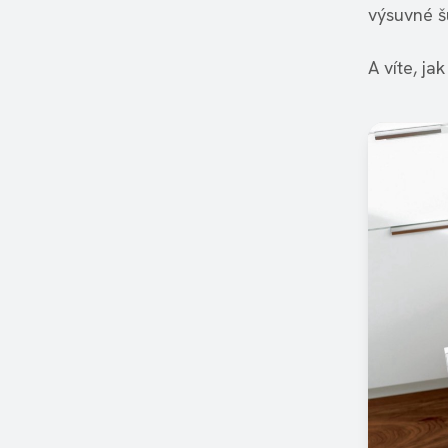
výsuvné š
A víte, ja