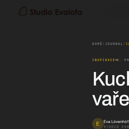
Domů
DOMŮ
/
JOURNAL
/
I
INSPIRACE
8. P
Kuch
vaře
Eva Lövenhöf
E
STUDIO EV