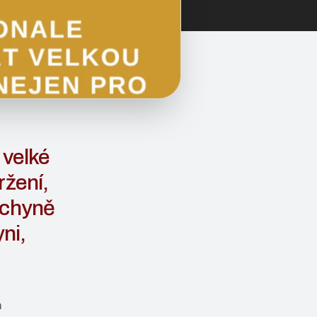
 velké
ržení,
uchyně
ni,
m