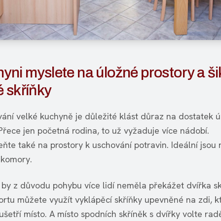
yni myslete na úložné prostory a š
 skříňky
ování velké kuchyně je důležité klást důraz na dostatek 
Přece jen početná rodina, to už vyžaduje více nádobí.
te také na prostory k uschování potravin. Ideální jsou 
a komory.
 by z důvodu pohybu více lidí neměla překážet dvířka sk
ortu můžete využít vyklápěcí skříňky upevněné na zdi, 
ušetří místo. A místo spodních skříněk s dvířky volte radě