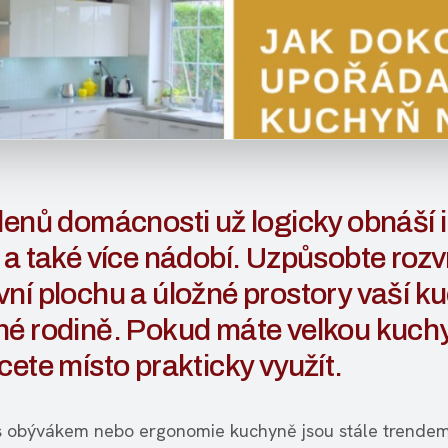
lenů domácnosti už logicky obnáší i
 a také více nádobí. Uzpůsobte rozv
ní plochu a úložné prostory vaší k
né rodině. Pokud máte velkou kuchy
cete místo prakticky využít.
 obývákem nebo ergonomie kuchyně jsou stále trende