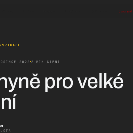
O mně
Služby
Proces
Realizace
Reference
Journal
NSPIRACE
ROSINCE 2022
2 MIN ČTENÍ
yně pro velké
ní
er
ALOFA