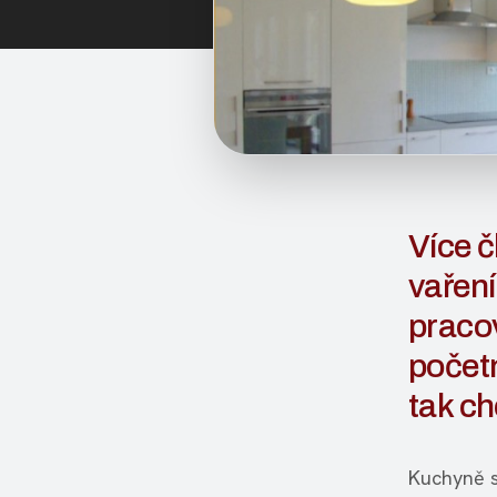
Více č
vaření
pracov
počet
tak ch
Kuchyně s