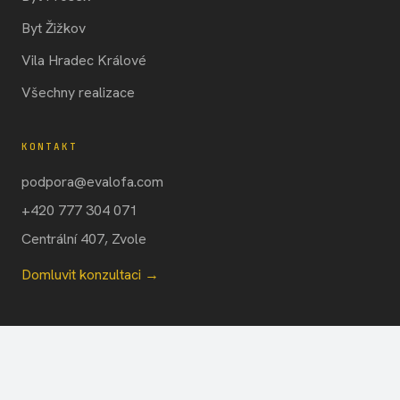
Byt Žižkov
Vila Hradec Králové
Všechny realizace
KONTAKT
podpora@evalofa.com
+420 777 304 071
Centrální 407, Zvole
Domluvit konzultaci →
© 2026 STUDIO EVALOFA · IČO 66046190
OCHRANA
WEB POSTAVIL TRANSFORMUJ.AI ·
COOKIES
ÚDAJŮ
AI A VLASTNÍ SEO ENGINE