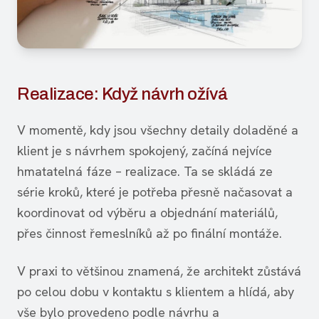
Realizace: Když návrh ožívá
V momentě, kdy jsou všechny detaily doladěné a
klient je s návrhem spokojený, začíná nejvíce
hmatatelná fáze – realizace. Ta se skládá ze
série kroků, které je potřeba přesně načasovat a
koordinovat od výběru a objednání materiálů,
přes činnost řemeslníků až po finální montáže.
V praxi to většinou znamená, že architekt zůstává
po celou dobu v kontaktu s klientem a hlídá, aby
vše bylo provedeno podle návrhu a