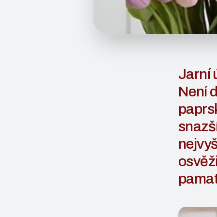
Jarní
Není d
paprsk
snazší
nejvyš
osvěži
pamat