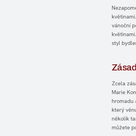
Nezapomeň
květinami
vánoční po
květinami.
styl bydle
Zásadn
Zcela zása
Marie Kon
hromadu a
který věn
několik ta
můžete po