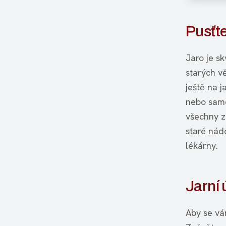
Pusťte
Jaro je sk
starých v
ještě na j
nebo samo
všechny z
staré nád
lékárny.
Jarní 
Aby se vá