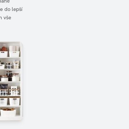
ámané
te do lepší
m vše