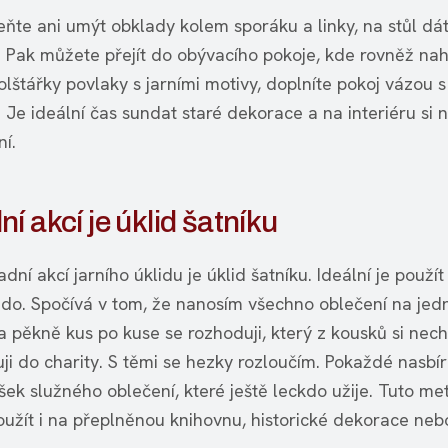
te ani umýt obklady kolem sporáku a linky, na stůl dát
. Pak můžete přejít do obývacího pokoje, kde rovněž nah
lštářky povlaky s jarními motivy, doplníte pokoj vázou s
 Je ideální čas sundat staré dekorace a na interiéru si n
ní.
í akcí je úklid šatníku
dní akcí jarního úklidu je úklid šatníku. Ideální je použ
do. Spočívá v tom, že nanosím všechno oblečení na jed
 pěkně kus po kuse se rozhoduji, který z kousků si nec
uji do charity. S těmi se hezky rozloučím. Pokaždé nasbí
šek služného oblečení, které ještě leckdo užije. Tuto me
užít i na přeplněnou knihovnu, historické dekorace neb