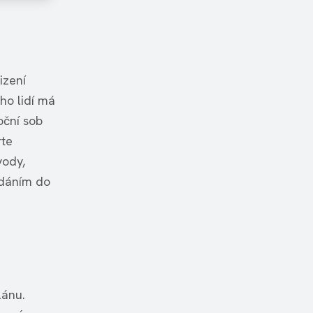
izení
ho lidí má
oční sob
rte
vody,
zdáním do
lánu.