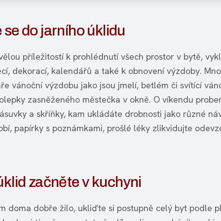
 se do jarního úklidu
vělou příležitostí k prohlédnutí všech prostor v bytě, vykl
ěcí, dekorací, kalendářů a také k obnovení výzdoby. Mno
aře vánoční výzdobu jako jsou jmelí, betlém či svítící ván
lepky zasněženého městečka v okně. O víkendu probe
ásuvky a skříňky, kam ukládáte drobnosti jako různé ná
obí, papírky s poznámkami, prošlé léky zlikvidujte odev
úklid začněte v kuchyni
m doma dobře žilo, ukliďte si postupně celý byt podle p