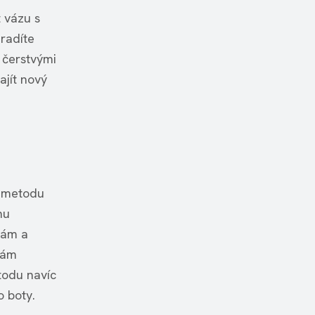
 vázu s
radíte
 čerstvými
ajít nový
ít metodu
nu
hám a
rám
todu navíc
o boty.