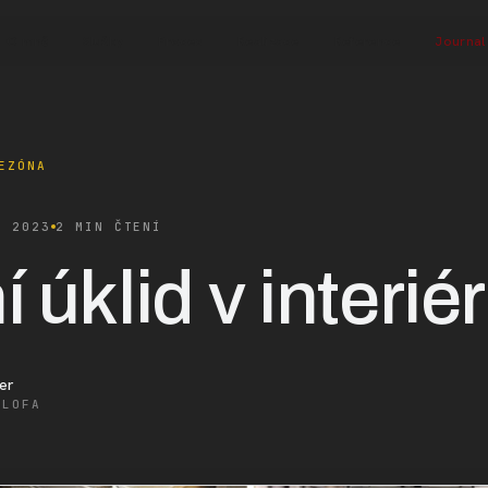
O mně
Služby
Proces
Realizace
Reference
Journal
EZÓNA
A 2023
2 MIN ČTENÍ
í úklid v interié
er
ALOFA