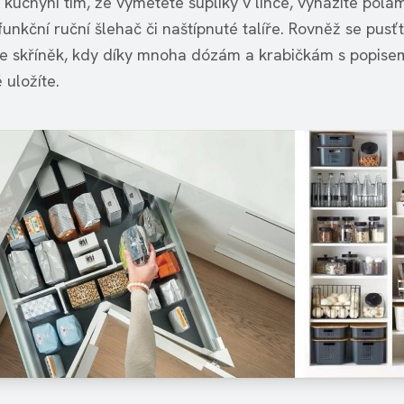
 kuchyni tím, že vymetete šuplíky v lince, vyházíte pol
funkční ruční šlehač či naštípnuté talíře. Rovněž se pusť
e skříněk, kdy díky mnoha dózám a krabičkám s popise
 uložíte.