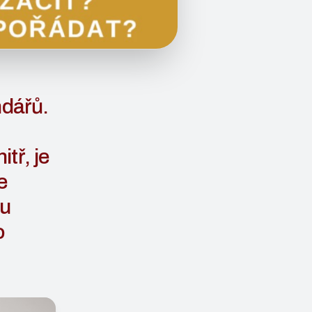
ndářů.
tř, je
e
hu
o