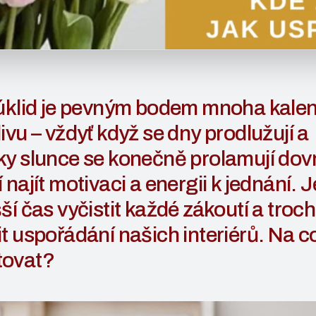
 úklid je pevným bodem mnoha kale
ivu – vždyť když se dny prodlužují a
y slunce se konečně prolamují dovni
 najít motivaci a energii k jednání. J
ší čas vyčistit každé zákoutí a troc
t uspořádání našich interiérů. Na c
ovat?