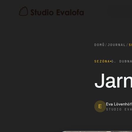
Domů
DOMŮ
/
JOURNAL
/
S
SEZÓNA
3. DUBN
Jarn
Eva Lövenhöf
E
STUDIO EV