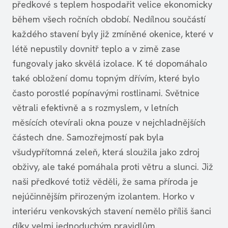
předkové s teplem hospodařit velice ekonomicky
během všech ročních období. Nedílnou součástí
každého stavení byly již zmíněné okenice, které v
létě nepustily dovnitř teplo a v zimě zase
fungovaly jako skvělá izolace. K té dopomáhalo
také obložení domu topným dřívím, které bylo
často porostlé popínavými rostlinami. Světnice
větrali efektivně a s rozmyslem, v letních
měsících otevírali okna pouze v nejchladnějších
částech dne. Samozřejmostí pak byla
všudypřítomná zeleň, která sloužila jako zdroj
obživy, ale také pomáhala proti větru a slunci. Již
naši předkové totiž věděli, že sama příroda je
nejúčinnějším přirozeným izolantem. Horko v
interiéru venkovských stavení nemělo příliš šanci
díky velmi jednoduchým pravidlům.