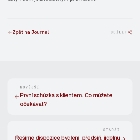
Zpět na Journal
SDÍLET
NOVĚJŠÍ
První schůzka s klientem. Co můžete
očekávat?
STARŠÍ
Řešíme dispozice bydlení, předsíň, jídelnu