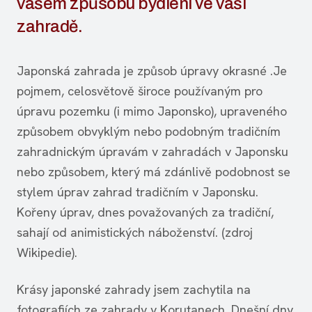
vašem způsobu bydlení ve vaší
zahradě.
Japonská zahrada je způsob úpravy okrasné .Je
pojmem, celosvětově široce používaným pro
úpravu pozemku (i mimo Japonsko), upraveného
způsobem obvyklým nebo podobným tradičním
zahradnickým úpravám v zahradách v Japonsku
nebo způsobem, který má zdánlivě podobnost se
stylem úprav zahrad tradičním v Japonsku.
Kořeny úprav, dnes považovaných za tradiční,
sahají od animistických náboženství. (zdroj
Wikipedie).
Krásy japonské zahrady jsem zachytila na
fotografiích ze zahrady v Korutanech. Dnešní dny