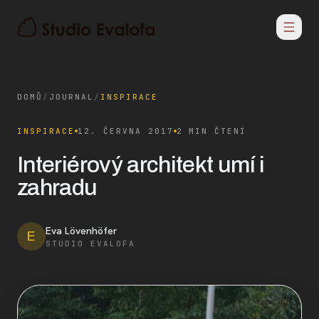
DOMŮ
/
JOURNAL
/
INSPIRACE
INSPIRACE
12. ČERVNA 2017
2 MIN ČTENÍ
Interiérový architekt umí i
zahradu
Eva Lövenhöfer
E
STUDIO EVALOFA