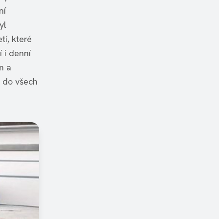
ní
yl
tí, které
 i denní
m a
l do všech