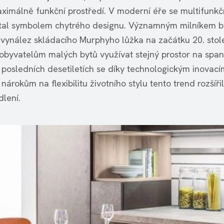
ximálně funkční prostředí. V moderní éře se multifunkč
tal symbolem chytrého designu. Významným milníkem b
 vynález skládacího Murphyho lůžka na začátku 20. stole
obyvatelům malých bytů využívat stejný prostor na spaní
V posledních desetiletích se díky technologickým inovací
nárokům na flexibilitu životního stylu tento trend rozšíři
dlení.