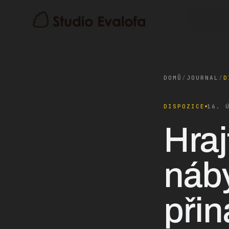
Domů
DOMŮ
/
JOURNAL
/
D
DISPOZICE
16. 
Hraj
náby
přin