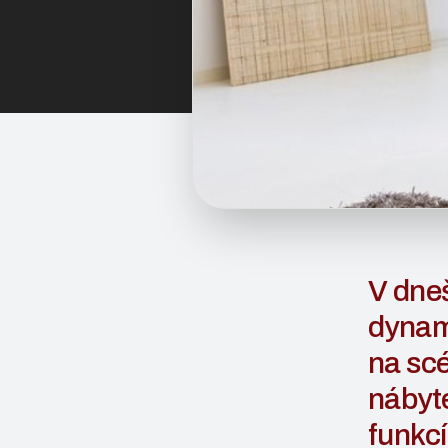
V dneš
dynami
na scé
nábyte
funkcí