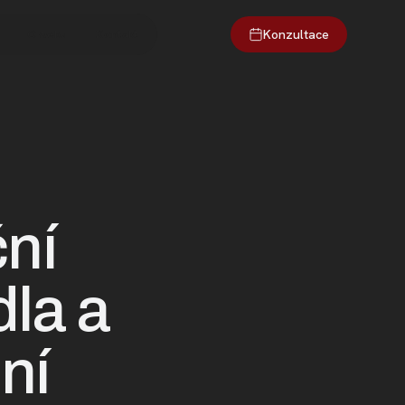
Konzultace
O webu
Kontakt
ční
dla a
ní