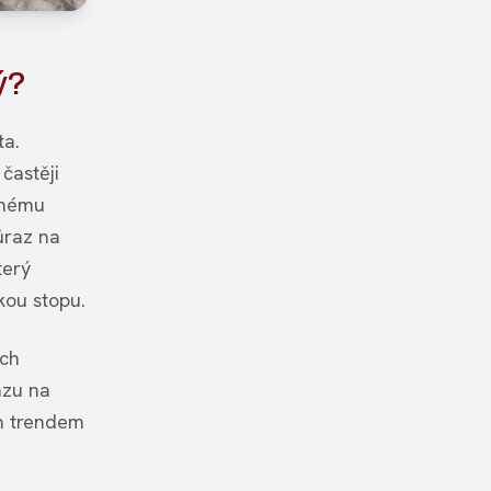
ý?
ta.
častěji
enému
ůraz na
terý
kou stopu.
ich
azu na
vým trendem