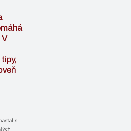
a
pomáhá
. V
tipy,
roveň
astal s
alých