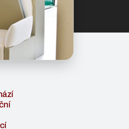
hází
ční
cí