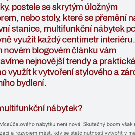
ky, postele se skrytým úložným
rem, nebo stoly, které se přemění n
vní stanice, multifunkční nábytek 
vně využít každý centimetr interiéru
 novém blogovém článku vám
avíme nejnovější trendy a praktické 
ho využít k vytvoření stylového a zá
ího bydlení.
multifunkční nábytek?
víceúčelového nábytku není nová. Skutečný boom však n
izací a rozvojem měst, kdy se stalo nutností vytvořit v m