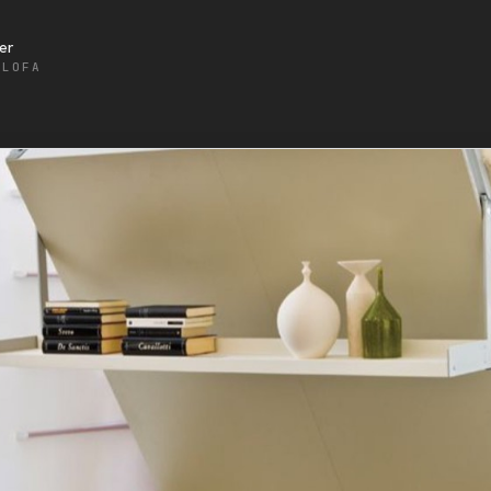
er
ALOFA