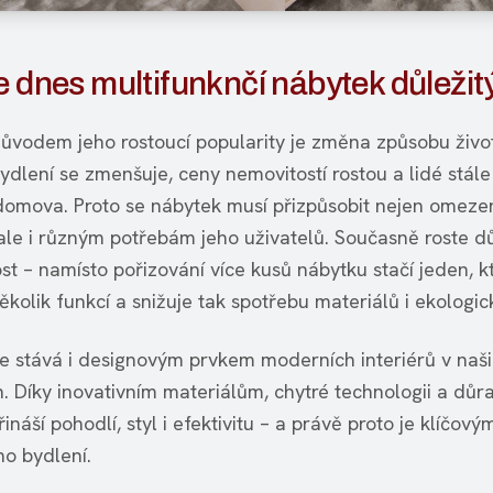
e dnes multifunknčí nábytek důležit
ůvodem jeho rostoucí popularity je změna způsobu živo
dlení se zmenšuje, ceny nemovitostí rostou a lidé stále 
 domova. Proto se nábytek musí přizpůsobit nejen omez
 ale i různým potřebám jeho uživatelů. Současně roste d
st – namísto pořizování více kusů nábytku stačí jeden, k
kolik funkcí a snižuje tak spotřebu materiálů i ekologic
e stává i designovým prvkem moderních interiérů v naš
 Díky inovativním materiálům, chytré technologii a důr
řináší pohodlí, styl i efektivitu – a právě proto je klíčo
o bydlení.