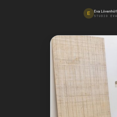
Eva Lövenhöf
E
STUDIO EV