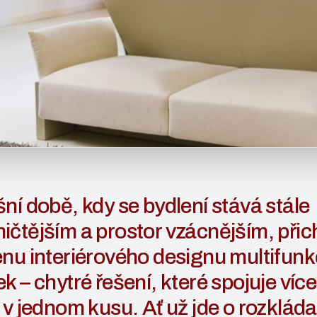
ní době, kdy se bydlení stává stále
čtějším a prostor vzácnějším, přic
nu interiérového designu multifunk
k – chytré řešení, které spojuje více
 v jednom kusu. Ať už jde o rozkláda