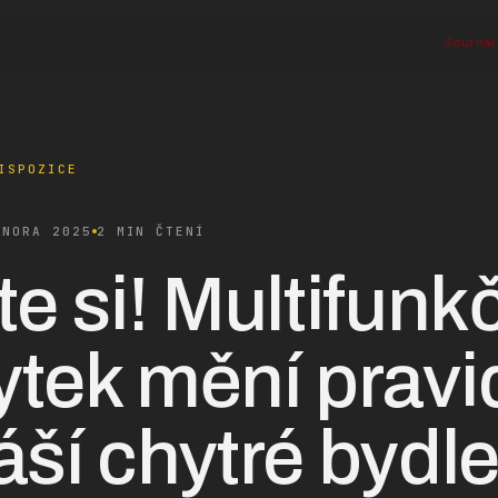
O mně
Služby
Proces
Realizace
Reference
Journal
ISPOZICE
ÚNORA 2025
2 MIN ČTENÍ
te si! Multifunk
tek mění pravi
áší chytré bydle