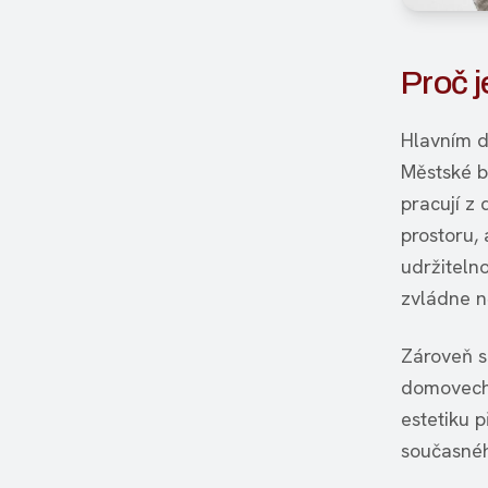
Proč j
Hlavním d
Městské by
pracují z
prostoru,
udržitelno
zvládne ně
Zároveň s
domovech.
estetiku p
současnéh