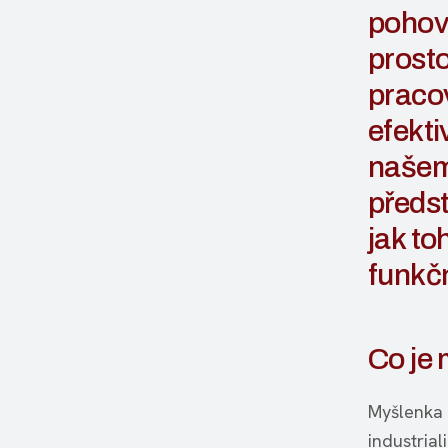
pohov
prosto
praco
efekti
našem
předst
jak to
funkčn
Co je 
Myšlenka 
industrial