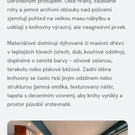
udržitelným přístupem. Oblé hrany, zaoblené
rohy a jemné archivní oblouky nad policemi
zjemňují pohled na velkou masu nábytku a
udělají z knihovny výrazný, ale neagresivní prvek.
Materiálově dominují dýhované či masivní dřevo
v teplejších tónech (ořech, dub, kouřové odstíny),
doplněné o zemité barvy – olivově zelenou,
terakotu nebo pískové béžové. Zadní stěna
knihovny se často řeší jiným odstínem nebo
strukturou (jemná omítka, texturovaný nátěr,
tapeta s decentním vzorem), aby knihy vynikly a
prostor působil vrstevnatě.