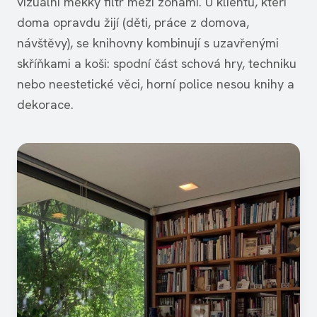
vizuální měkký filtr mezi zónami. U klientů, kteří
doma opravdu žijí (děti, práce z domova,
návštěvy), se knihovny kombinují s uzavřenými
skříňkami a koši: spodní část schová hry, techniku
nebo neestetické věci, horní police nesou knihy a
dekorace.