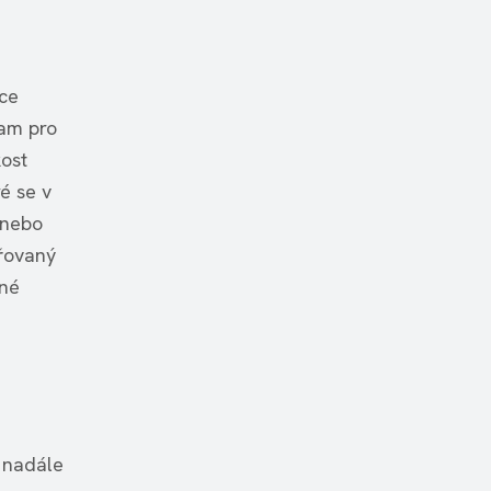
ace
nam pro
kost
é se v
 nebo
ařovaný
pné
 nadále