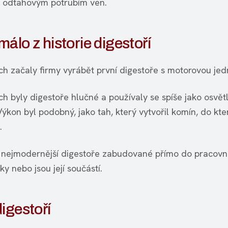
 odtahovým potrubím ven.
álo z historie digestoří
ech začaly firmy vyrábět první digestoře s motorovou jed
ch byly digestoře hlučné a používaly se spíše jako osvět
ýkon byl podobný, jako tah, který vytvořil komín, do kte
.
 nejmodernější digestoře zabudované přímo do pracovn
y nebo jsou její součástí.
igestoří