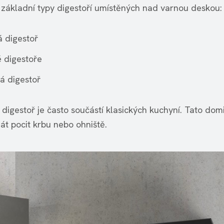
ři základní typy digestoří umístěných nad varnou deskou:
 digestoř
 digestoře
á digestoř
digestoř je často součástí klasických kuchyní. Tato dom
t pocit krbu nebo ohniště.