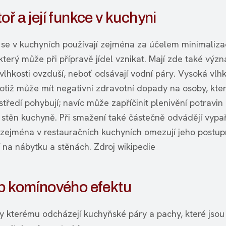
oř a její funkce v kuchyni
 se v kuchyních používají zejména za účelem minimaliz
který může při přípravě jídel vznikat. Mají zde také výz
 vlhkosti ovzduší, neboť odsávají vodní páry. Vysoká vlh
otiž může mít negativní zdravotní dopady na osoby, kter
tředí pohybují; navíc může zapříčinit plenivění potravin
a stěn kuchyně. Při smažení také částečně odvádějí vyp
ž zejména v restauračních kuchyních omezují jeho postu
 na nábytku a stěnách. Zdroj wikipedie
ip komínového efektu
y kterému odcházejí kuchyňské páry a pachy, které jsou