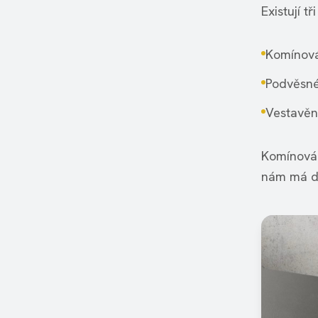
Existují t
Komínová
Podvěsné
Vestavěn
Komínová 
nám má dá