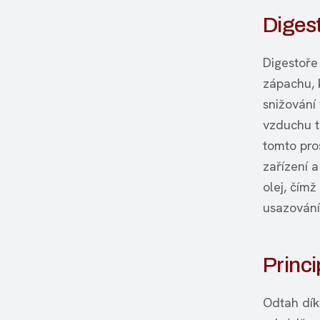
Digest
Digestoře
zápachu, 
snižování
vzduchu t
tomto pros
zařízení 
olej, čím
usazování
Princ
Odtah dík