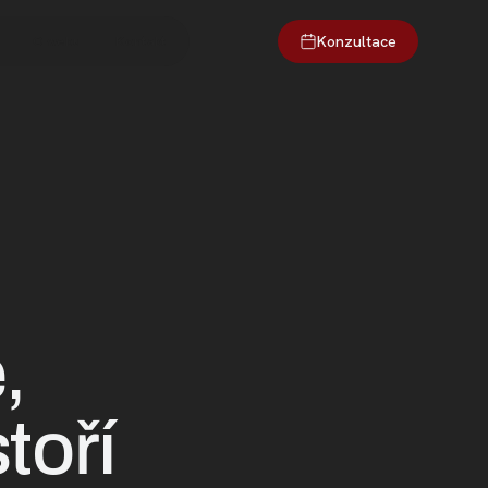
Konzultace
O webu
Kontakt
,
toří