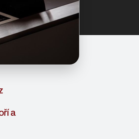
z
ří a