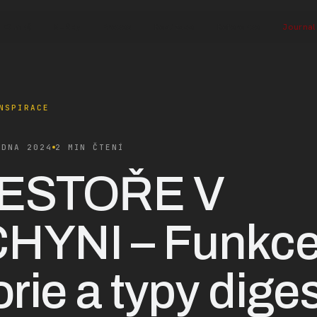
O mně
Služby
Proces
Realizace
Reference
Journal
NSPIRACE
EDNA 2024
2 MIN ČTENÍ
ESTOŘE V
HYNI – Funkce
orie a typy diges