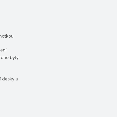
notkou.
lení
rého byly
í desky u