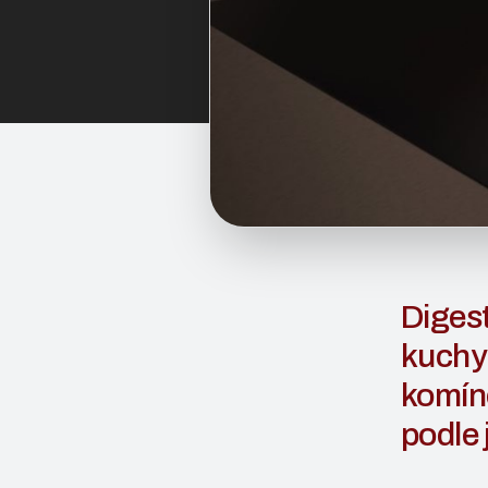
Digest
kuchy
komíno
podle 