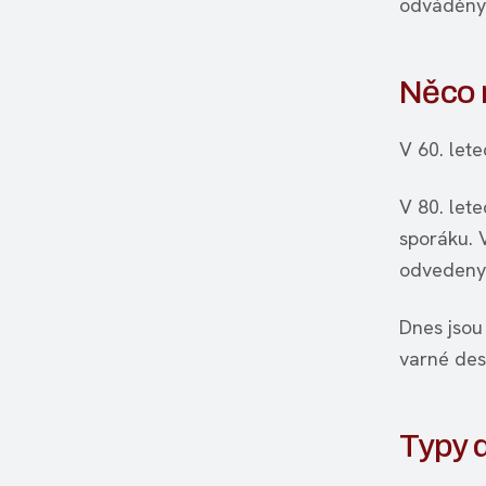
odváděny
Něco m
V 60. let
V 80. lete
sporáku. V
odvedeny
Dnes jsou
varné desk
Typy d