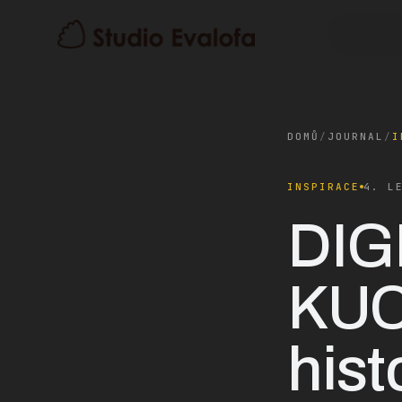
Domů
DOMŮ
/
JOURNAL
/
I
INSPIRACE
4. L
DIG
KUC
hist