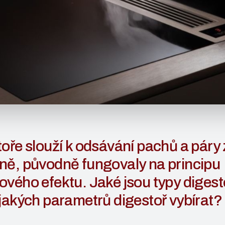
oře slouží k odsávání pachů a páry 
ně, původně fungovaly na principu
vého efektu. Jaké jsou typy digesto
jakých parametrů digestoř vybírat?