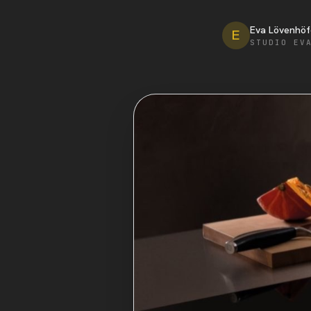
Eva Lövenhöf
E
STUDIO EV