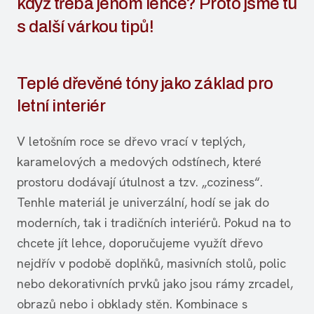
když třeba jenom lehce? Proto jsme tu
s další várkou tipů!
Teplé dřevěné tóny jako základ pro
letní interiér
V letošním roce se dřevo vrací v teplých,
karamelových a medových odstínech, které
prostoru dodávají útulnost a tzv. „coziness“.
Tenhle materiál je univerzální, hodí se jak do
moderních, tak i tradičních interiérů. Pokud na to
chcete jít lehce, doporučujeme využít dřevo
nejdřív v podobě doplňků, masivních stolů, polic
nebo dekorativních prvků jako jsou rámy zrcadel,
obrazů nebo i obklady stěn. Kombinace s