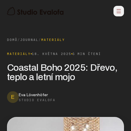
DOMŮ
/
JOURNAL
/
MATERIÁLY
MATERIÁLY
18. KVĚTNA 2025
3 MIN ČTENÍ
Coastal Boho 2025: Dřevo,
teplo a letní mojo
Eva Lövenhöfer
E
STUDIO EVALOFA