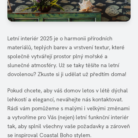
Letní interiér 2025 je o harmonii přírodních
materiálů, teplých barev a vrstvení textur, které
společně vytvářejí prostor plný mořské a
slunečné atmosféry. Už se taky těšíte na letní
dovolenou? Zkuste si ji udělat už předtím doma!
Pokud chcete, aby váš domov letos v létě dýchal
lehkostí a elegancí, neváhejte nás kontaktovat.
Rádi vám pomůžeme s malými i velkými změnami
a vytvoříme pro Vás (nejen) letní funknční interiér
tak, aby splnil všechny vaše požadavky a zároveň
se inspiroval Coastal Boho stylem.