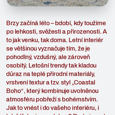
Brzy začíná léto – bdobí, kdy toužíme
po lehkosti, svěžesti a přirozenosti. A
to jak venku, tak doma. Letní interiér
se většinou vyznačuje tím, že je
pohodlný, vzdušný, ale zároveň
osobitý. Letošní trendy tak kladou
důraz na teplé přírodní materiály,
vrstvení textur a tzv. styl „Coastal
Boho“, který kombinuje uvolněnou
atmosféru pobřeží s bohémstvím.
Jak to vnést i do vašeho interiéru, i