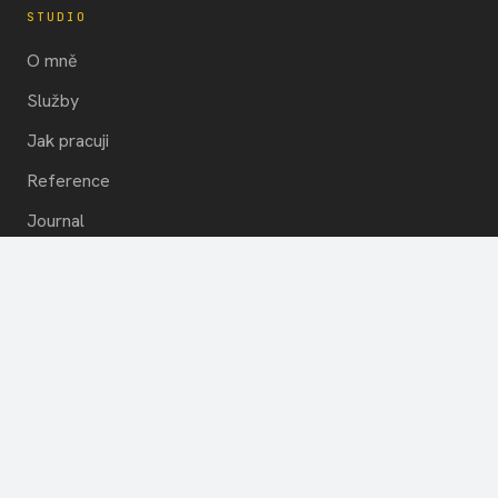
STUDIO
O mně
Služby
Jak pracuji
Reference
Journal
O webu
REALIZACE
Byt Prosek
Byt Žižkov
Vila Hradec Králové
Všechny realizace